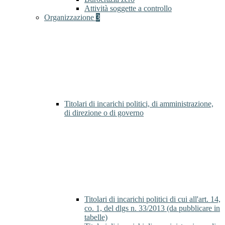
Attività soggette a controllo
Organizzazione
3
Titolari di incarichi politici, di amministrazione,
di direzione o di governo
Titolari di incarichi politici di cui all'art. 14,
co. 1, del dlgs n. 33/2013 (da pubblicare in
tabelle)