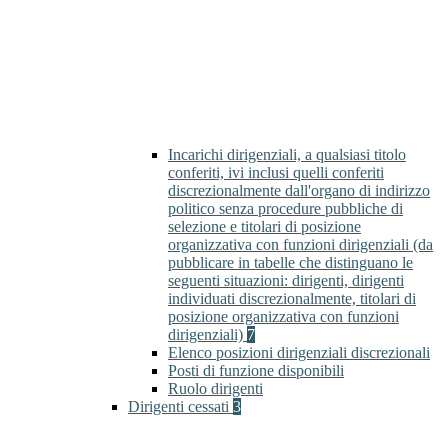
Incarichi dirigenziali, a qualsiasi titolo
conferiti, ivi inclusi quelli conferiti
discrezionalmente dall'organo di indirizzo
politico senza procedure pubbliche di
selezione e titolari di posizione
organizzativa con funzioni dirigenziali (da
pubblicare in tabelle che distinguano le
seguenti situazioni: dirigenti, dirigenti
individuati discrezionalmente, titolari di
posizione organizzativa con funzioni
dirigenziali)
7
Elenco posizioni dirigenziali discrezionali
Posti di funzione disponibili
Ruolo dirigenti
Dirigenti cessati
3