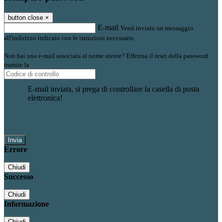
button close
×
E-mail
Verrà inviato un messaggio
all'indirizzo indicato con le istruzioni necessarie.
Non hai una e-mail associata al nome utente? Effettua il reset della password
tramite la
Login Spaggiari
E-mail inviata, si prega di controllare la casella di posta
elettronica!
Errore
Chiudi
Successo
Chiudi
Informazione
Chiudi