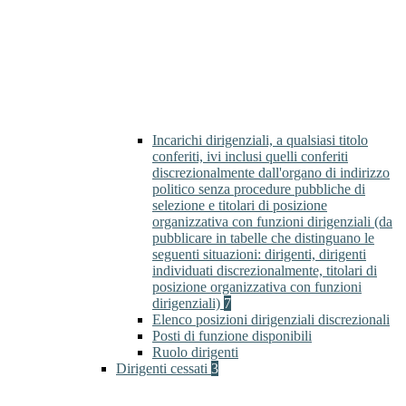
Incarichi dirigenziali, a qualsiasi titolo
conferiti, ivi inclusi quelli conferiti
discrezionalmente dall'organo di indirizzo
politico senza procedure pubbliche di
selezione e titolari di posizione
organizzativa con funzioni dirigenziali (da
pubblicare in tabelle che distinguano le
seguenti situazioni: dirigenti, dirigenti
individuati discrezionalmente, titolari di
posizione organizzativa con funzioni
dirigenziali)
7
Elenco posizioni dirigenziali discrezionali
Posti di funzione disponibili
Ruolo dirigenti
Dirigenti cessati
3