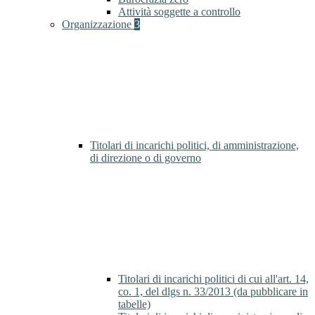
Attività soggette a controllo
Organizzazione
3
Titolari di incarichi politici, di amministrazione,
di direzione o di governo
Titolari di incarichi politici di cui all'art. 14,
co. 1, del dlgs n. 33/2013 (da pubblicare in
tabelle)