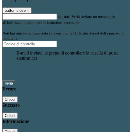
button close
×
E-mail
Verrà inviato un messaggio
all'indirizzo indicato con le istruzioni necessarie.
Non hai una e-mail associata al nome utente? Effettua il reset della password
tramite la
Login Spaggiari
E-mail inviata, si prega di controllare la casella di posta
elettronica!
Errore
Chiudi
Successo
Chiudi
Informazione
Chiudi