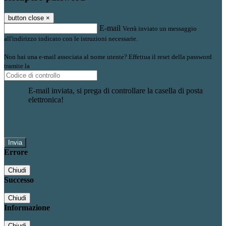
button close
×
E-mail
Verrà inviato un messaggio
all'indirizzo indicato con le istruzioni necessarie.
Non hai una e-mail associata al nome utente? Effettua il reset della password
tramite la
Login Spaggiari
E-mail inviata, si prega di controllare la casella di posta
elettronica!
Errore
Chiudi
Successo
Chiudi
Informazione
Chiudi