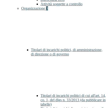
Attività soggette a controllo
Organizzazione
3
Titolari di incarichi politici, di amministrazione,
di direzione o di governo
Titolari di incarichi politici di cui all'art. 14,
co. 1, del dlgs n. 33/2013 (da pubblicare in
tabelle)