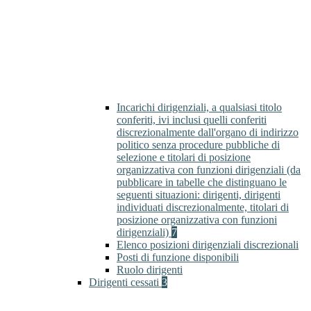
Incarichi dirigenziali, a qualsiasi titolo
conferiti, ivi inclusi quelli conferiti
discrezionalmente dall'organo di indirizzo
politico senza procedure pubbliche di
selezione e titolari di posizione
organizzativa con funzioni dirigenziali (da
pubblicare in tabelle che distinguano le
seguenti situazioni: dirigenti, dirigenti
individuati discrezionalmente, titolari di
posizione organizzativa con funzioni
dirigenziali)
7
Elenco posizioni dirigenziali discrezionali
Posti di funzione disponibili
Ruolo dirigenti
Dirigenti cessati
3