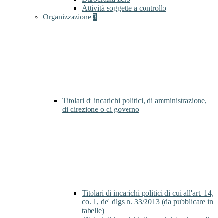
Attività soggette a controllo
Organizzazione
3
Titolari di incarichi politici, di amministrazione,
di direzione o di governo
Titolari di incarichi politici di cui all'art. 14,
co. 1, del dlgs n. 33/2013 (da pubblicare in
tabelle)