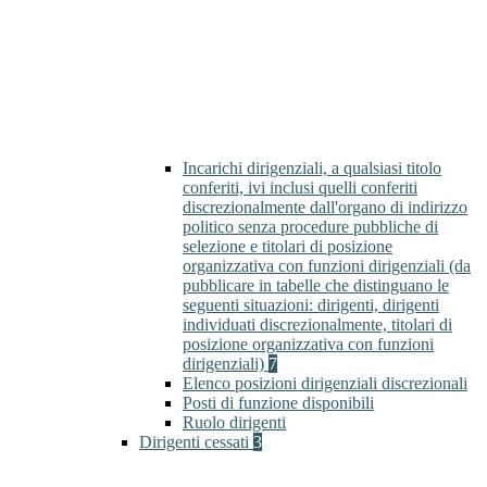
Incarichi dirigenziali, a qualsiasi titolo
conferiti, ivi inclusi quelli conferiti
discrezionalmente dall'organo di indirizzo
politico senza procedure pubbliche di
selezione e titolari di posizione
organizzativa con funzioni dirigenziali (da
pubblicare in tabelle che distinguano le
seguenti situazioni: dirigenti, dirigenti
individuati discrezionalmente, titolari di
posizione organizzativa con funzioni
dirigenziali)
7
Elenco posizioni dirigenziali discrezionali
Posti di funzione disponibili
Ruolo dirigenti
Dirigenti cessati
3