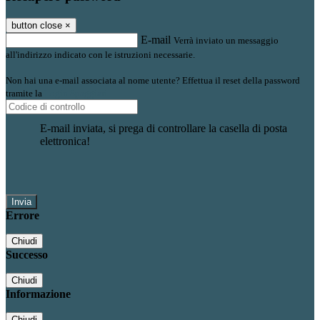
button close
×
E-mail
Verrà inviato un messaggio
all'indirizzo indicato con le istruzioni necessarie.
Non hai una e-mail associata al nome utente? Effettua il reset della password
tramite la
Login Spaggiari
E-mail inviata, si prega di controllare la casella di posta
elettronica!
Errore
Chiudi
Successo
Chiudi
Informazione
Chiudi