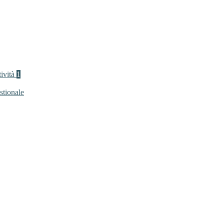
tività
1
stionale