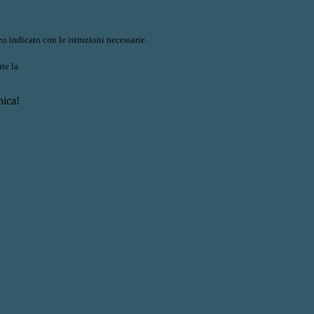
o indicato con le istruzioni necessarie.
ite la
Login Spaggiari
nica!