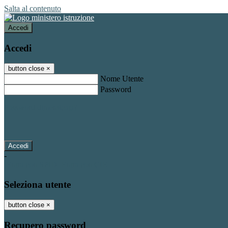
Salta al contenuto
Accedi
Accedi
button close
×
Nome Utente
Password
Password dimenticata?
-
Entra con SPID
Entra con CIE
Seleziona utente
button close
×
Recupero password