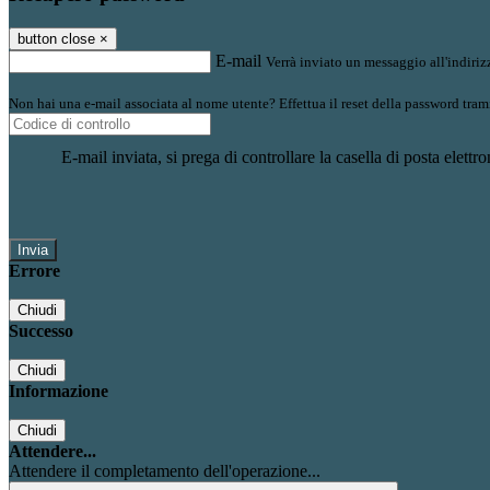
button close
×
E-mail
Verrà inviato un messaggio all'indirizz
Non hai una e-mail associata al nome utente? Effettua il reset della password tram
E-mail inviata, si prega di controllare la casella di posta elettro
Errore
Chiudi
Successo
Chiudi
Informazione
Chiudi
Attendere...
Attendere il completamento dell'operazione...