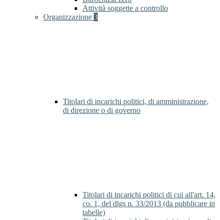
Attività soggette a controllo
Organizzazione
3
Titolari di incarichi politici, di amministrazione,
di direzione o di governo
Titolari di incarichi politici di cui all'art. 14,
co. 1, del dlgs n. 33/2013 (da pubblicare in
tabelle)