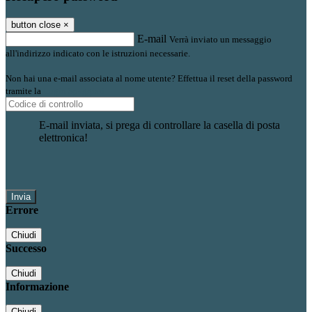
button close
×
E-mail
Verrà inviato un messaggio
all'indirizzo indicato con le istruzioni necessarie.
Non hai una e-mail associata al nome utente? Effettua il reset della password
tramite la
Login Spaggiari
E-mail inviata, si prega di controllare la casella di posta
elettronica!
Errore
Chiudi
Successo
Chiudi
Informazione
Chiudi