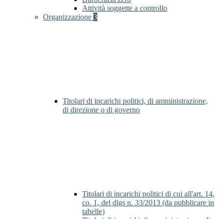
Attività soggette a controllo
Organizzazione
3
Titolari di incarichi politici, di amministrazione,
di direzione o di governo
Titolari di incarichi politici di cui all'art. 14,
co. 1, del dlgs n. 33/2013 (da pubblicare in
tabelle)