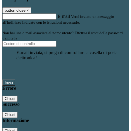
button close
×
E-mail
Verrà inviato un messaggio
all'indirizzo indicato con le istruzioni necessarie.
Non hai una e-mail associata al nome utente? Effettua il reset della password
tramite la
Login Spaggiari
E-mail inviata, si prega di controllare la casella di posta
elettronica!
Errore
Chiudi
Successo
Chiudi
Informazione
Chiudi