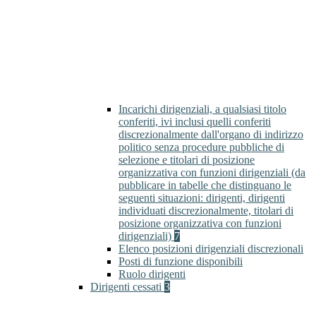
Incarichi dirigenziali, a qualsiasi titolo
conferiti, ivi inclusi quelli conferiti
discrezionalmente dall'organo di indirizzo
politico senza procedure pubbliche di
selezione e titolari di posizione
organizzativa con funzioni dirigenziali (da
pubblicare in tabelle che distinguano le
seguenti situazioni: dirigenti, dirigenti
individuati discrezionalmente, titolari di
posizione organizzativa con funzioni
dirigenziali)
7
Elenco posizioni dirigenziali discrezionali
Posti di funzione disponibili
Ruolo dirigenti
Dirigenti cessati
3