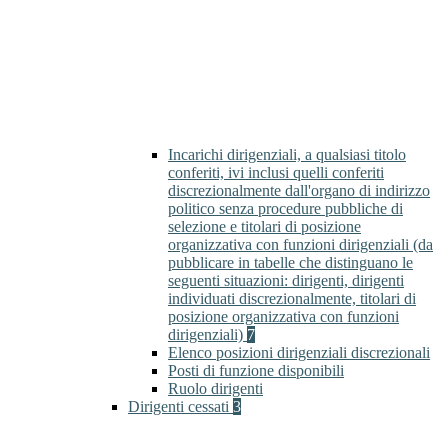
Incarichi dirigenziali, a qualsiasi titolo
conferiti, ivi inclusi quelli conferiti
discrezionalmente dall'organo di indirizzo
politico senza procedure pubbliche di
selezione e titolari di posizione
organizzativa con funzioni dirigenziali (da
pubblicare in tabelle che distinguano le
seguenti situazioni: dirigenti, dirigenti
individuati discrezionalmente, titolari di
posizione organizzativa con funzioni
dirigenziali)
7
Elenco posizioni dirigenziali discrezionali
Posti di funzione disponibili
Ruolo dirigenti
Dirigenti cessati
3