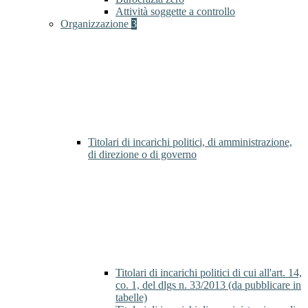
Attività soggette a controllo
Organizzazione
3
Titolari di incarichi politici, di amministrazione,
di direzione o di governo
Titolari di incarichi politici di cui all'art. 14,
co. 1, del dlgs n. 33/2013 (da pubblicare in
tabelle)