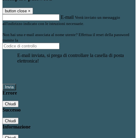
button close
×
E-mail
Verrà inviato un messaggio
all'indirizzo indicato con le istruzioni necessarie.
Non hai una e-mail associata al nome utente? Effettua il reset della password
tramite la
Login Spaggiari
E-mail inviata, si prega di controllare la casella di posta
elettronica!
Errore
Chiudi
Successo
Chiudi
Informazione
Chiudi