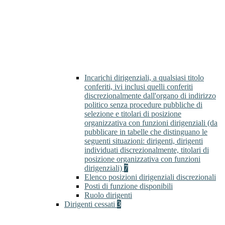
Incarichi dirigenziali, a qualsiasi titolo
conferiti, ivi inclusi quelli conferiti
discrezionalmente dall'organo di indirizzo
politico senza procedure pubbliche di
selezione e titolari di posizione
organizzativa con funzioni dirigenziali (da
pubblicare in tabelle che distinguano le
seguenti situazioni: dirigenti, dirigenti
individuati discrezionalmente, titolari di
posizione organizzativa con funzioni
dirigenziali)
7
Elenco posizioni dirigenziali discrezionali
Posti di funzione disponibili
Ruolo dirigenti
Dirigenti cessati
3