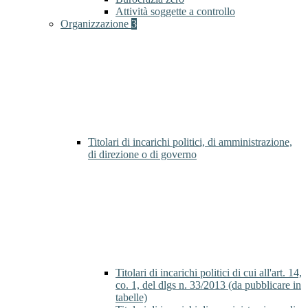
Attività soggette a controllo
Organizzazione
3
Titolari di incarichi politici, di amministrazione,
di direzione o di governo
Titolari di incarichi politici di cui all'art. 14,
co. 1, del dlgs n. 33/2013 (da pubblicare in
tabelle)