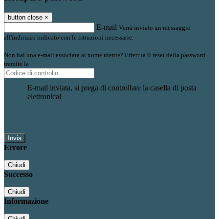
button close
×
E-mail
Verrà inviato un messaggio
all'indirizzo indicato con le istruzioni necessarie.
Non hai una e-mail associata al nome utente? Effettua il reset della password
tramite la
Login Spaggiari
E-mail inviata, si prega di controllare la casella di posta
elettronica!
Errore
Chiudi
Successo
Chiudi
Informazione
Chiudi