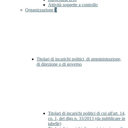
Attività soggette a controllo
Organizzazione
3
Titolari di incarichi politici, di amministrazione,
di direzione o di governo
Titolari di incarichi politici di cui all'art. 14,
co. 1, del dlgs n. 33/2013 (da pubblicare in
tabelle)