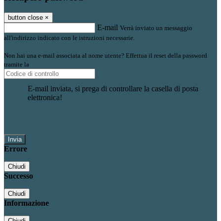
button close
×
E-mail
Verrà inviato un messaggio
all'indirizzo indicato con le istruzioni necessarie.
Non hai una e-mail associata al nome utente? Effettua il reset della password
tramite la
Login Spaggiari
E-mail inviata, si prega di controllare la casella di posta
elettronica!
Errore
Chiudi
Successo
Chiudi
Informazione
Chiudi