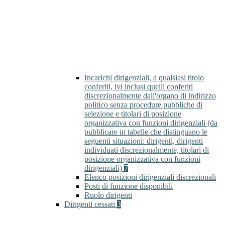
Incarichi dirigenziali, a qualsiasi titolo
conferiti, ivi inclusi quelli conferiti
discrezionalmente dall'organo di indirizzo
politico senza procedure pubbliche di
selezione e titolari di posizione
organizzativa con funzioni dirigenziali (da
pubblicare in tabelle che distinguano le
seguenti situazioni: dirigenti, dirigenti
individuati discrezionalmente, titolari di
posizione organizzativa con funzioni
dirigenziali)
7
Elenco posizioni dirigenziali discrezionali
Posti di funzione disponibili
Ruolo dirigenti
Dirigenti cessati
3