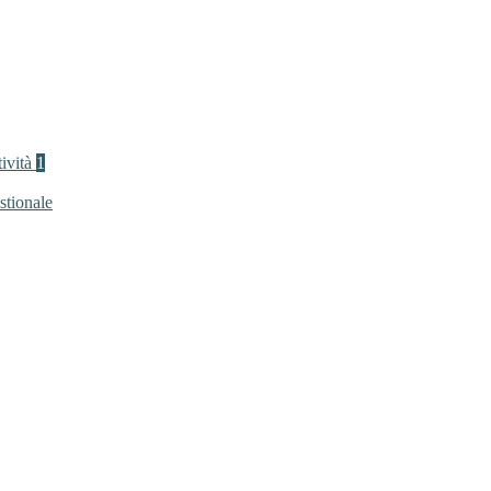
tività
1
stionale