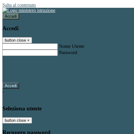
Salta al contenuto
Accedi
Accedi
button close
×
Nome Utente
Password
Password dimenticata?
-
Entra con SPID
Entra con CIE
Seleziona utente
button close
×
Recupero password