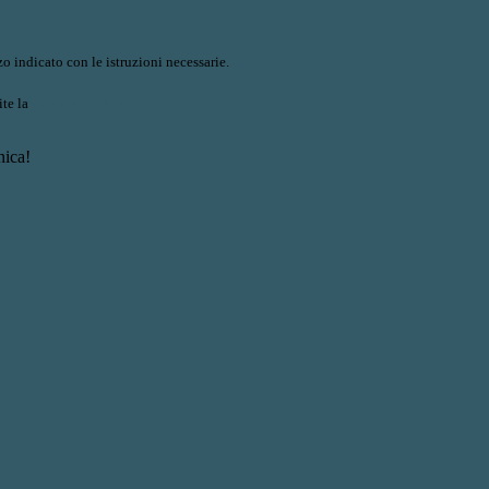
o indicato con le istruzioni necessarie.
ite la
Login Spaggiari
nica!