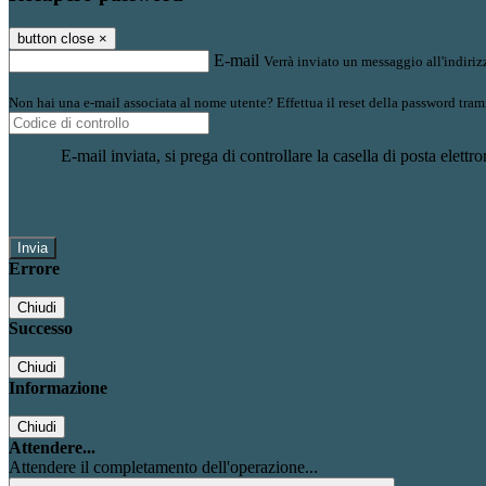
button close
×
E-mail
Verrà inviato un messaggio all'indirizz
Non hai una e-mail associata al nome utente? Effettua il reset della password tram
E-mail inviata, si prega di controllare la casella di posta elettro
Errore
Chiudi
Successo
Chiudi
Informazione
Chiudi
Attendere...
Attendere il completamento dell'operazione...