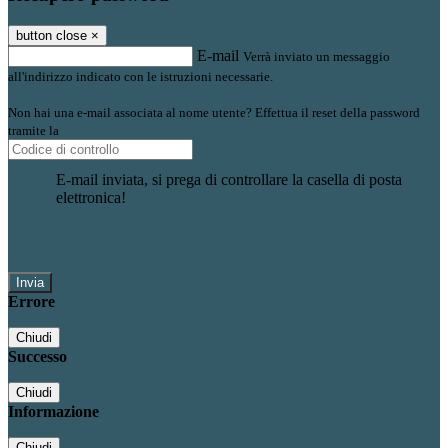
button close
×
E-mail
Verrà inviato un messaggio
all'indirizzo indicato con le istruzioni necessarie.
Non hai una e-mail associata al nome utente? Effettua il reset della password
tramite la
Login Spaggiari
E-mail inviata, si prega di controllare la casella di posta
elettronica!
Errore
Chiudi
Successo
Chiudi
Informazione
Chiudi