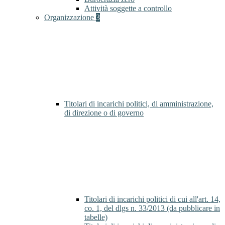
Attività soggette a controllo
Organizzazione
3
Titolari di incarichi politici, di amministrazione,
di direzione o di governo
Titolari di incarichi politici di cui all'art. 14,
co. 1, del dlgs n. 33/2013 (da pubblicare in
tabelle)