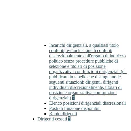
Incarichi dirigenziali, a qualsiasi titolo
conferiti, ivi inclusi quelli conferiti
discrezionalmente dall'organo di indirizzo
politico senza procedure pubbliche di
selezione e titolari di posizione
organizzativa con funzioni dirigenziali (da
pubblicare in tabelle che distinguano le
seguenti situazioni: dirigenti, dirigenti
individuati discrezionalmente, titolari di
posizione organizzativa con funzioni
dirigenziali)
7
Elenco posizioni dirigenziali discrezionali
Posti di funzione disponibili
Ruolo dirigenti
Dirigenti cessati
3