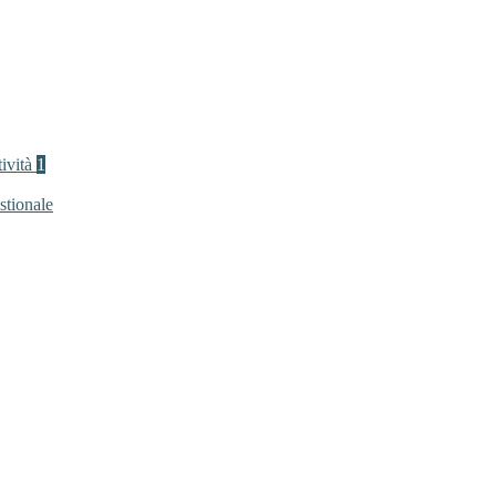
tività
1
stionale