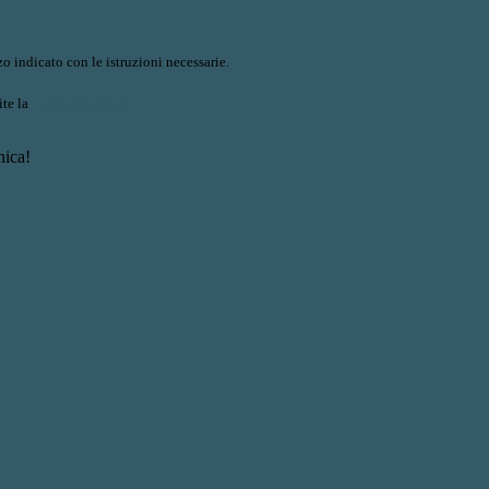
o indicato con le istruzioni necessarie.
ite la
Login Spaggiari
nica!