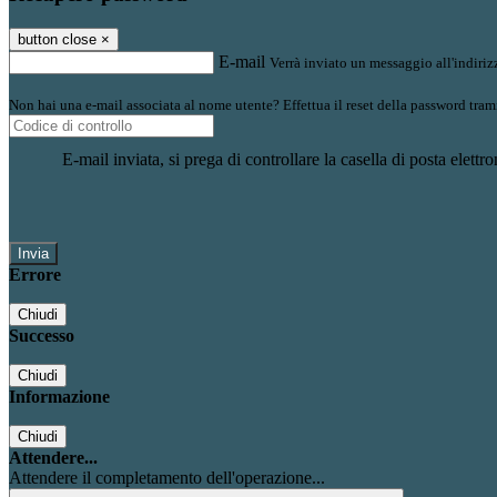
button close
×
E-mail
Verrà inviato un messaggio all'indirizz
Non hai una e-mail associata al nome utente? Effettua il reset della password tram
E-mail inviata, si prega di controllare la casella di posta elettro
Errore
Chiudi
Successo
Chiudi
Informazione
Chiudi
Attendere...
Attendere il completamento dell'operazione...