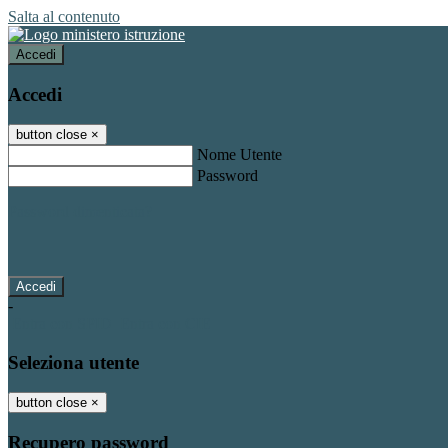
Salta al contenuto
Accedi
Accedi
button close
×
Nome Utente
Password
Password dimenticata?
-
Entra con SPID
Entra con CIE
Seleziona utente
button close
×
Recupero password