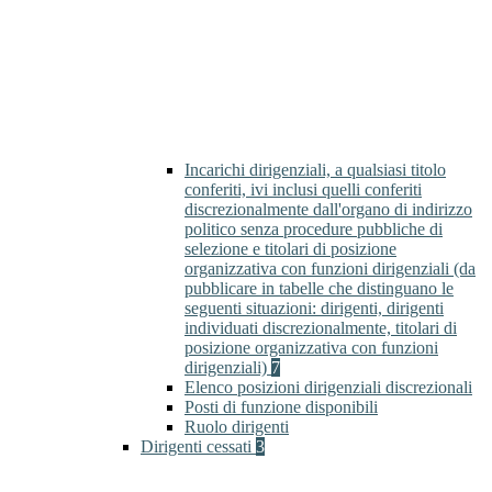
Incarichi dirigenziali, a qualsiasi titolo
conferiti, ivi inclusi quelli conferiti
discrezionalmente dall'organo di indirizzo
politico senza procedure pubbliche di
selezione e titolari di posizione
organizzativa con funzioni dirigenziali (da
pubblicare in tabelle che distinguano le
seguenti situazioni: dirigenti, dirigenti
individuati discrezionalmente, titolari di
posizione organizzativa con funzioni
dirigenziali)
7
Elenco posizioni dirigenziali discrezionali
Posti di funzione disponibili
Ruolo dirigenti
Dirigenti cessati
3