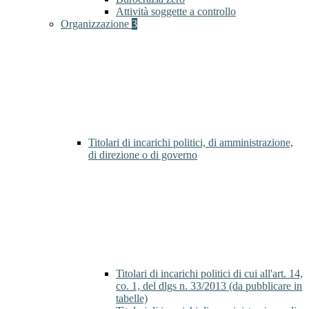
Attività soggette a controllo
Organizzazione
3
Titolari di incarichi politici, di amministrazione,
di direzione o di governo
Titolari di incarichi politici di cui all'art. 14,
co. 1, del dlgs n. 33/2013 (da pubblicare in
tabelle)