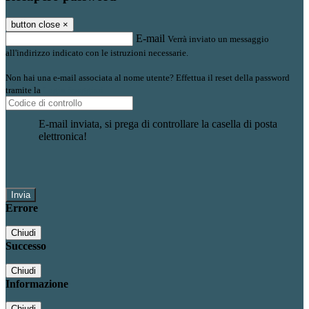
button close
×
E-mail
Verrà inviato un messaggio
all'indirizzo indicato con le istruzioni necessarie.
Non hai una e-mail associata al nome utente? Effettua il reset della password
tramite la
Login Spaggiari
E-mail inviata, si prega di controllare la casella di posta
elettronica!
Errore
Chiudi
Successo
Chiudi
Informazione
Chiudi