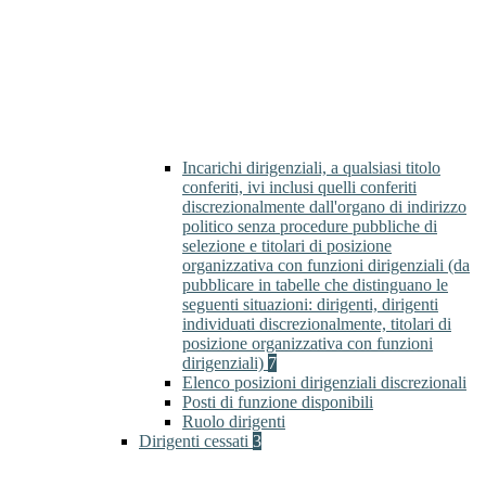
Incarichi dirigenziali, a qualsiasi titolo
conferiti, ivi inclusi quelli conferiti
discrezionalmente dall'organo di indirizzo
politico senza procedure pubbliche di
selezione e titolari di posizione
organizzativa con funzioni dirigenziali (da
pubblicare in tabelle che distinguano le
seguenti situazioni: dirigenti, dirigenti
individuati discrezionalmente, titolari di
posizione organizzativa con funzioni
dirigenziali)
7
Elenco posizioni dirigenziali discrezionali
Posti di funzione disponibili
Ruolo dirigenti
Dirigenti cessati
3