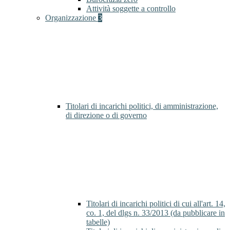
Attività soggette a controllo
Organizzazione
3
Titolari di incarichi politici, di amministrazione,
di direzione o di governo
Titolari di incarichi politici di cui all'art. 14,
co. 1, del dlgs n. 33/2013 (da pubblicare in
tabelle)