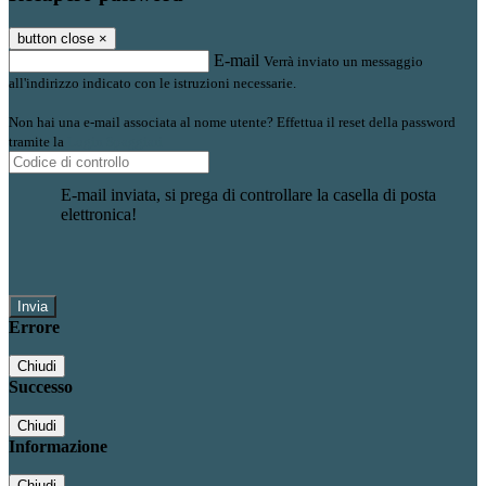
button close
×
E-mail
Verrà inviato un messaggio
all'indirizzo indicato con le istruzioni necessarie.
Non hai una e-mail associata al nome utente? Effettua il reset della password
tramite la
Login Spaggiari
E-mail inviata, si prega di controllare la casella di posta
elettronica!
Errore
Chiudi
Successo
Chiudi
Informazione
Chiudi