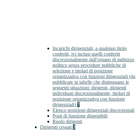
Incarichi dirigenziali, a qualsiasi titolo
conferiti, ivi inclusi quelli conferiti
discrezionalmente dall'organo di indirizzo
politico senza procedure pubbliche di
selezione e titolari di posizione
organizzativa con funzioni dirigenziali (da
pubblicare in tabelle che distinguano le
seguenti situazioni: dirigenti, dirigenti
individuati discrezionalmente, titolari di
posizione organizzativa con funzioni
dirigenziali)
7
Elenco posizioni dirigenziali discrezionali
Posti di funzione disponibili
Ruolo dirigenti
Dirigenti cessati
3