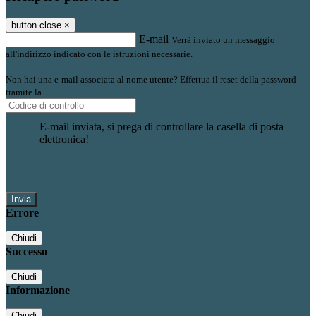
button close
×
E-mail
Verrà inviato un messaggio
all'indirizzo indicato con le istruzioni necessarie.
Non hai una e-mail associata al nome utente? Effettua il reset della password
tramite la
Login Spaggiari
E-mail inviata, si prega di controllare la casella di posta
elettronica!
Errore
Chiudi
Successo
Chiudi
Informazione
Chiudi