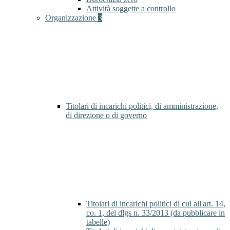
Attività soggette a controllo
Organizzazione
3
Titolari di incarichi politici, di amministrazione,
di direzione o di governo
Titolari di incarichi politici di cui all'art. 14,
co. 1, del dlgs n. 33/2013 (da pubblicare in
tabelle)