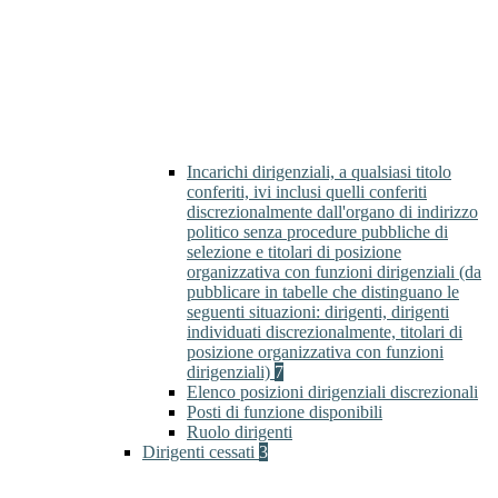
Incarichi dirigenziali, a qualsiasi titolo
conferiti, ivi inclusi quelli conferiti
discrezionalmente dall'organo di indirizzo
politico senza procedure pubbliche di
selezione e titolari di posizione
organizzativa con funzioni dirigenziali (da
pubblicare in tabelle che distinguano le
seguenti situazioni: dirigenti, dirigenti
individuati discrezionalmente, titolari di
posizione organizzativa con funzioni
dirigenziali)
7
Elenco posizioni dirigenziali discrezionali
Posti di funzione disponibili
Ruolo dirigenti
Dirigenti cessati
3