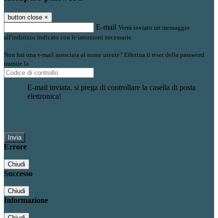
button close
×
E-mail
Verrà inviato un messaggio
all'indirizzo indicato con le istruzioni necessarie.
Non hai una e-mail associata al nome utente? Effettua il reset della password
tramite la
Login Spaggiari
E-mail inviata, si prega di controllare la casella di posta
elettronica!
Errore
Chiudi
Successo
Chiudi
Informazione
Chiudi