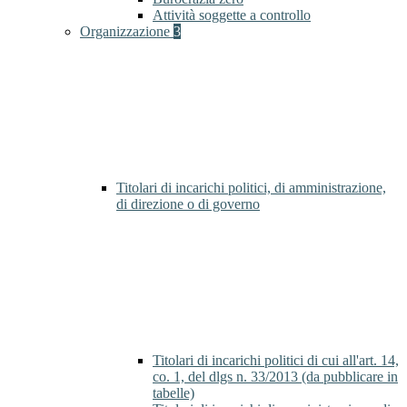
Attività soggette a controllo
Organizzazione
3
Titolari di incarichi politici, di amministrazione,
di direzione o di governo
Titolari di incarichi politici di cui all'art. 14,
co. 1, del dlgs n. 33/2013 (da pubblicare in
tabelle)