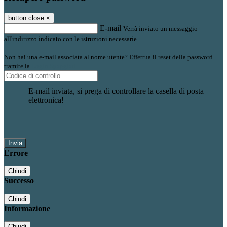
button close
×
E-mail
Verrà inviato un messaggio
all'indirizzo indicato con le istruzioni necessarie.
Non hai una e-mail associata al nome utente? Effettua il reset della password
tramite la
Login Spaggiari
E-mail inviata, si prega di controllare la casella di posta
elettronica!
Errore
Chiudi
Successo
Chiudi
Informazione
Chiudi