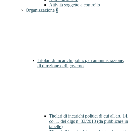
Attività soggette a controllo
Organizzazione
3
Titolari di incarichi politici, di amministrazione,
di direzione o di governo
Titolari di incarichi politici di cui all'art. 14,
co. 1, del dlgs n. 33/2013 (da pubblicare in
tabelle)