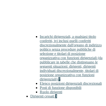
Incarichi dirigenziali, a qualsiasi titolo
conferiti, ivi inclusi quelli conferiti
discrezionalmente dall'organo di indirizzo
politico senza procedure pubbliche di
selezione e titolari di posizione
organizzativa con funzioni dirigenziali (da
pubblicare in tabelle che distinguano le
seguenti situazioni: dirigenti, dirigenti
individuati discrezionalmente, titolari di
posizione organizzativa con funzioni
dirigenziali)
7
Elenco posizioni dirigenziali discrezionali
Posti di funzione disponibili
Ruolo dirigenti
Dirigenti cessati
3