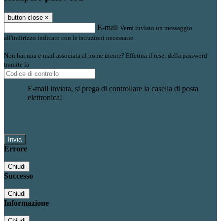
button close
×
E-mail
Verrà inviato un messaggio
all'indirizzo indicato con le istruzioni necessarie.
Non hai una e-mail associata al nome utente? Effettua il reset della password
tramite la
Login Spaggiari
E-mail inviata, si prega di controllare la casella di posta
elettronica!
Errore
Chiudi
Successo
Chiudi
Informazione
Chiudi