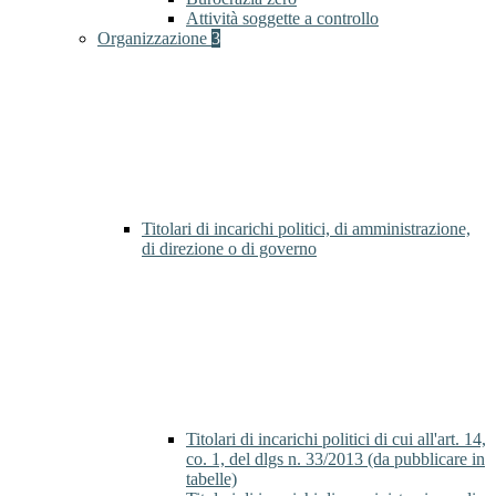
Attività soggette a controllo
Organizzazione
3
Titolari di incarichi politici, di amministrazione,
di direzione o di governo
Titolari di incarichi politici di cui all'art. 14,
co. 1, del dlgs n. 33/2013 (da pubblicare in
tabelle)