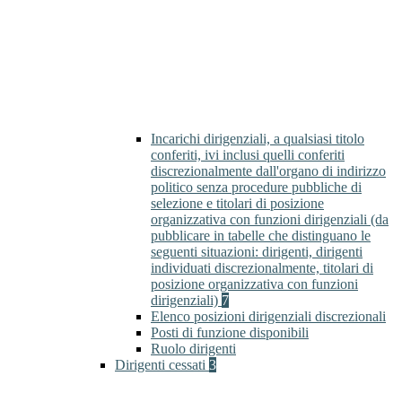
Incarichi dirigenziali, a qualsiasi titolo
conferiti, ivi inclusi quelli conferiti
discrezionalmente dall'organo di indirizzo
politico senza procedure pubbliche di
selezione e titolari di posizione
organizzativa con funzioni dirigenziali (da
pubblicare in tabelle che distinguano le
seguenti situazioni: dirigenti, dirigenti
individuati discrezionalmente, titolari di
posizione organizzativa con funzioni
dirigenziali)
7
Elenco posizioni dirigenziali discrezionali
Posti di funzione disponibili
Ruolo dirigenti
Dirigenti cessati
3