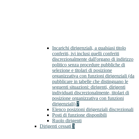
Incarichi dirigenziali, a qualsiasi titolo
conferiti, ivi inclusi quelli conferiti
discrezionalmente dall'organo di indirizzo
politico senza procedure pubbliche di
selezione e titolari di posizione
organizzativa con funzioni dirigenziali (da
pubblicare in tabelle che distinguano le
seguenti situazioni: dirigenti, dirigenti
individuati discrezionalmente, titolari di
posizione organizzativa con funzioni
dirigenziali)
7
Elenco posizioni dirigenziali discrezionali
Posti di funzione disponibili
Ruolo dirigenti
Dirigenti cessati
3