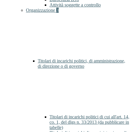
Attività soggette a controllo
Organizzazione
3
Titolari di incarichi politici, di amministrazione,
di direzione o di governo
Titolari di incarichi politici di cui all'art. 14,
co. 1, del dlgs n. 33/2013 (da pubblicare in
tabelle)