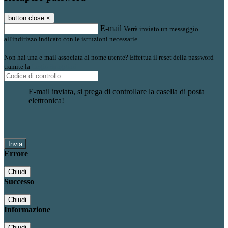
button close
×
E-mail
Verrà inviato un messaggio
all'indirizzo indicato con le istruzioni necessarie.
Non hai una e-mail associata al nome utente? Effettua il reset della password
tramite la
Login Spaggiari
E-mail inviata, si prega di controllare la casella di posta
elettronica!
Errore
Chiudi
Successo
Chiudi
Informazione
Chiudi