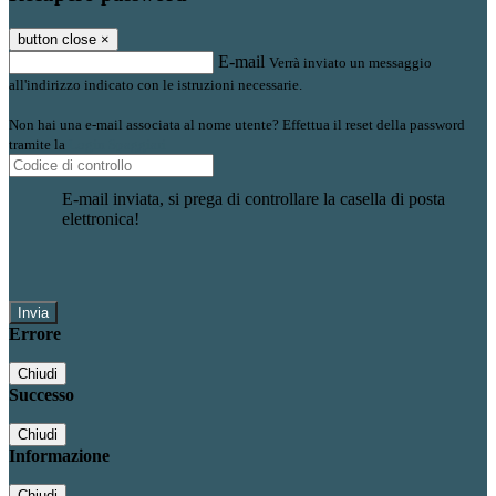
button close
×
E-mail
Verrà inviato un messaggio
all'indirizzo indicato con le istruzioni necessarie.
Non hai una e-mail associata al nome utente? Effettua il reset della password
tramite la
Login Spaggiari
E-mail inviata, si prega di controllare la casella di posta
elettronica!
Errore
Chiudi
Successo
Chiudi
Informazione
Chiudi