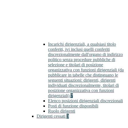
Incarichi dirigenziali, a qualsiasi titolo
conferiti, ivi inclusi quelli conferiti
discrezionalmente dall'organo di indirizzo
politico senza procedure pubbliche di
selezione e titolari di posizione
organizzativa con funzioni dirigenziali (da
pubblicare in tabelle che distinguano le
seguenti situazioni: dirigenti, dirigenti
individuati discrezionalmente, titolari di
posizione organizzativa con funzioni
dirigenziali)
7
Elenco posizioni dirigenziali discrezionali
Posti di funzione disponibili
Ruolo dirigenti
Dirigenti cessati
3