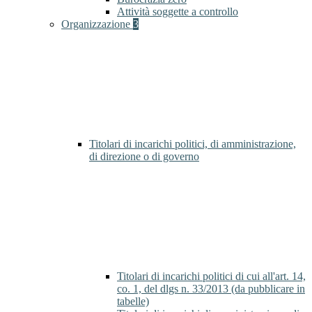
Attività soggette a controllo
Organizzazione
3
Titolari di incarichi politici, di amministrazione,
di direzione o di governo
Titolari di incarichi politici di cui all'art. 14,
co. 1, del dlgs n. 33/2013 (da pubblicare in
tabelle)