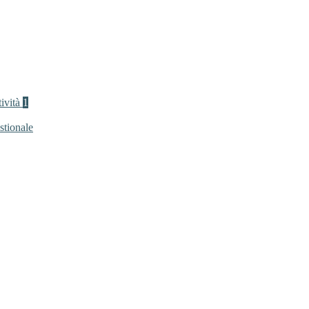
tività
1
stionale