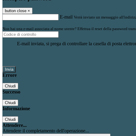
button close
×
E-mail
Verrà inviato un messaggio all'indirizz
Non hai una e-mail associata al nome utente? Effettua il reset della password tram
E-mail inviata, si prega di controllare la casella di posta elettro
Errore
Chiudi
Successo
Chiudi
Informazione
Chiudi
Attendere...
Attendere il completamento dell'operazione...