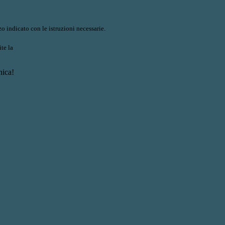
o indicato con le istruzioni necessarie.
ite la
Login Spaggiari
nica!