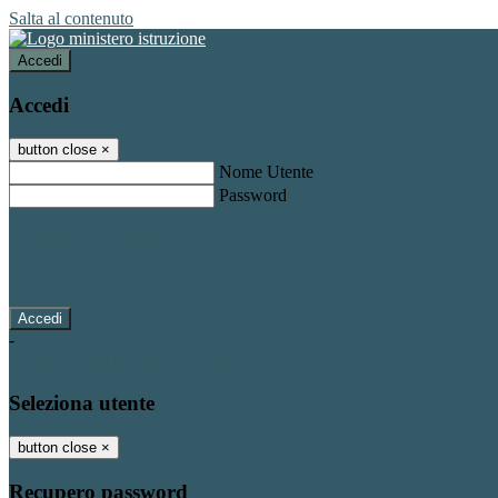
Salta al contenuto
Accedi
Accedi
button close
×
Nome Utente
Password
Password dimenticata?
-
Entra con SPID
Entra con CIE
Seleziona utente
button close
×
Recupero password