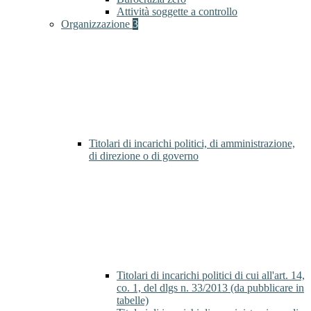
Attività soggette a controllo
Organizzazione
3
Titolari di incarichi politici, di amministrazione,
di direzione o di governo
Titolari di incarichi politici di cui all'art. 14,
co. 1, del dlgs n. 33/2013 (da pubblicare in
tabelle)