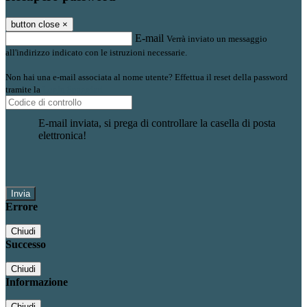
button close
×
E-mail
Verrà inviato un messaggio
all'indirizzo indicato con le istruzioni necessarie.
Non hai una e-mail associata al nome utente? Effettua il reset della password
tramite la
Login Spaggiari
E-mail inviata, si prega di controllare la casella di posta
elettronica!
Errore
Chiudi
Successo
Chiudi
Informazione
Chiudi