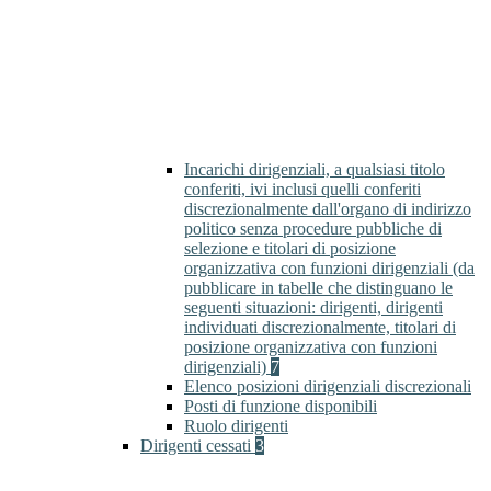
Incarichi dirigenziali, a qualsiasi titolo
conferiti, ivi inclusi quelli conferiti
discrezionalmente dall'organo di indirizzo
politico senza procedure pubbliche di
selezione e titolari di posizione
organizzativa con funzioni dirigenziali (da
pubblicare in tabelle che distinguano le
seguenti situazioni: dirigenti, dirigenti
individuati discrezionalmente, titolari di
posizione organizzativa con funzioni
dirigenziali)
7
Elenco posizioni dirigenziali discrezionali
Posti di funzione disponibili
Ruolo dirigenti
Dirigenti cessati
3