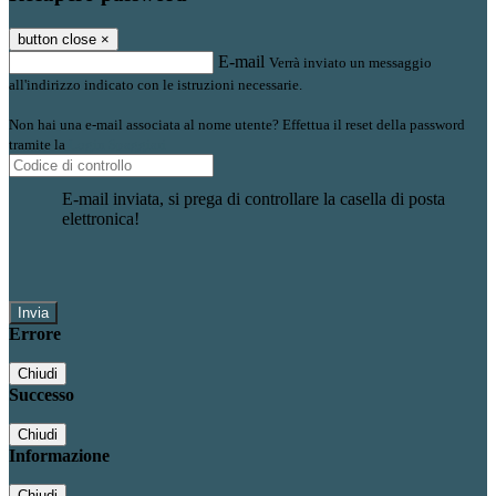
button close
×
E-mail
Verrà inviato un messaggio
all'indirizzo indicato con le istruzioni necessarie.
Non hai una e-mail associata al nome utente? Effettua il reset della password
tramite la
Login Spaggiari
E-mail inviata, si prega di controllare la casella di posta
elettronica!
Errore
Chiudi
Successo
Chiudi
Informazione
Chiudi