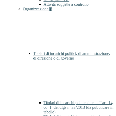
Attività soggette a controllo
Organizzazione
3
Titolari di incarichi politici, di amministrazione,
di direzione o di governo
Titolari di incarichi politici di cui all'art. 14,
co. 1, del dlgs n. 33/2013 (da pubblicare in
tabelle)