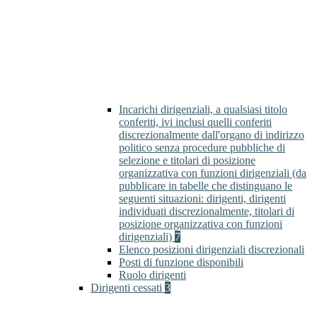
Incarichi dirigenziali, a qualsiasi titolo
conferiti, ivi inclusi quelli conferiti
discrezionalmente dall'organo di indirizzo
politico senza procedure pubbliche di
selezione e titolari di posizione
organizzativa con funzioni dirigenziali (da
pubblicare in tabelle che distinguano le
seguenti situazioni: dirigenti, dirigenti
individuati discrezionalmente, titolari di
posizione organizzativa con funzioni
dirigenziali)
7
Elenco posizioni dirigenziali discrezionali
Posti di funzione disponibili
Ruolo dirigenti
Dirigenti cessati
3