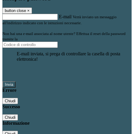
button close
×
E-mail
Verrà inviato un messaggio
all'indirizzo indicato con le istruzioni necessarie.
Non hai una e-mail associata al nome utente? Effettua il reset della password
tramite la
Login Spaggiari
E-mail inviata, si prega di controllare la casella di posta
elettronica!
Errore
Chiudi
Successo
Chiudi
Informazione
Chiudi