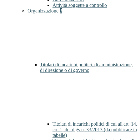
Attività soggette a controllo
Organizzazione
3
Titolari di incarichi politici, di amministrazione,
di direzione o di governo
Titolari di incarichi politici di cui all'art. 14,
co. 1, del dlgs n. 33/2013 (da pubblicare in
tabelle)