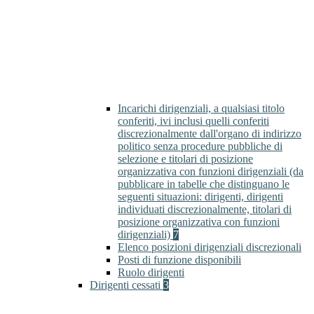
Incarichi dirigenziali, a qualsiasi titolo
conferiti, ivi inclusi quelli conferiti
discrezionalmente dall'organo di indirizzo
politico senza procedure pubbliche di
selezione e titolari di posizione
organizzativa con funzioni dirigenziali (da
pubblicare in tabelle che distinguano le
seguenti situazioni: dirigenti, dirigenti
individuati discrezionalmente, titolari di
posizione organizzativa con funzioni
dirigenziali)
7
Elenco posizioni dirigenziali discrezionali
Posti di funzione disponibili
Ruolo dirigenti
Dirigenti cessati
3