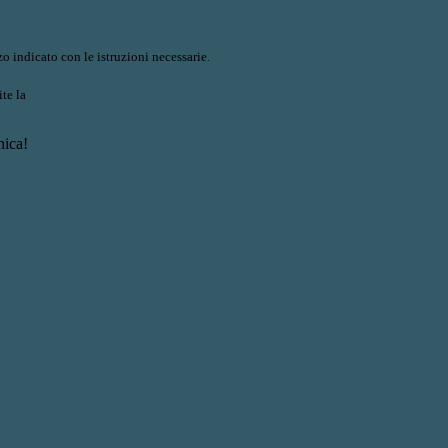
o indicato con le istruzioni necessarie.
ite la
Login Spaggiari
nica!