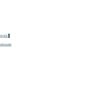
tività
1
stionale