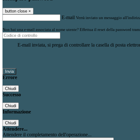
button close
×
E-mail
Verrà inviato un messaggio all'indirizz
Non hai una e-mail associata al nome utente? Effettua il reset della password tram
E-mail inviata, si prega di controllare la casella di posta elettro
Errore
Chiudi
Successo
Chiudi
Informazione
Chiudi
Attendere...
Attendere il completamento dell'operazione...