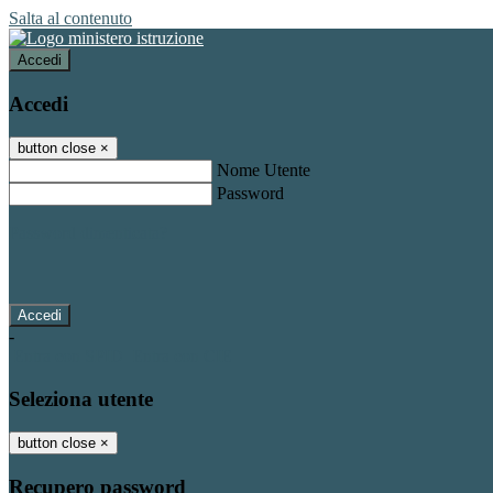
Salta al contenuto
Accedi
Accedi
button close
×
Nome Utente
Password
Password dimenticata?
-
Entra con SPID
Entra con CIE
Seleziona utente
button close
×
Recupero password