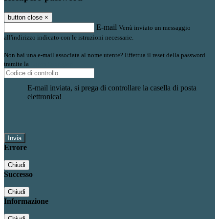
button close
×
E-mail
Verrà inviato un messaggio
all'indirizzo indicato con le istruzioni necessarie.
Non hai una e-mail associata al nome utente? Effettua il reset della password
tramite la
Login Spaggiari
E-mail inviata, si prega di controllare la casella di posta
elettronica!
Errore
Chiudi
Successo
Chiudi
Informazione
Chiudi