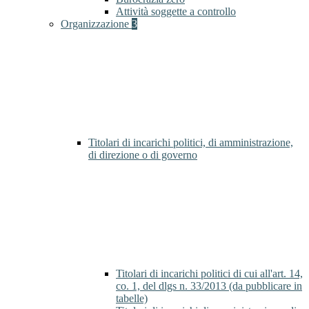
Attività soggette a controllo
Organizzazione
3
Titolari di incarichi politici, di amministrazione,
di direzione o di governo
Titolari di incarichi politici di cui all'art. 14,
co. 1, del dlgs n. 33/2013 (da pubblicare in
tabelle)