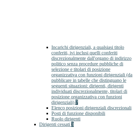
Incarichi dirigenziali, a qualsiasi titolo
conferiti, ivi inclusi quelli conferiti
discrezionalmente dall'organo di indirizzo
politico senza procedure pubbliche di
selezione e titolari di posizione
organizzativa con funzioni dirigenziali (da
pubblicare in tabelle che distinguano le
seguenti situazioni: dirigenti, dirigenti
individuati discrezionalmente, titolari di
posizione organizzativa con funzioni
dirigenziali)
7
Elenco posizioni dirigenziali discrezionali
Posti di funzione disponibili
Ruolo dirigenti
Dirigenti cessati
3