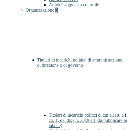
Attività soggette a controllo
Organizzazione
3
Titolari di incarichi politici, di amministrazione,
di direzione o di governo
Titolari di incarichi politici di cui all'art. 14,
co. 1, del dlgs n. 33/2013 (da pubblicare in
tabelle)