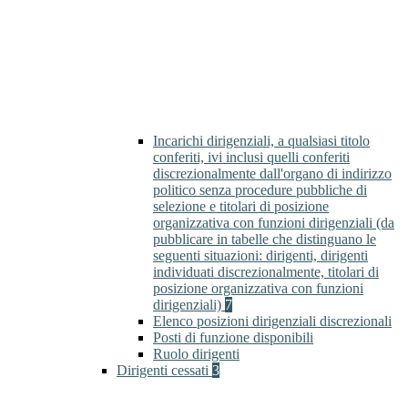
Incarichi dirigenziali, a qualsiasi titolo
conferiti, ivi inclusi quelli conferiti
discrezionalmente dall'organo di indirizzo
politico senza procedure pubbliche di
selezione e titolari di posizione
organizzativa con funzioni dirigenziali (da
pubblicare in tabelle che distinguano le
seguenti situazioni: dirigenti, dirigenti
individuati discrezionalmente, titolari di
posizione organizzativa con funzioni
dirigenziali)
7
Elenco posizioni dirigenziali discrezionali
Posti di funzione disponibili
Ruolo dirigenti
Dirigenti cessati
3