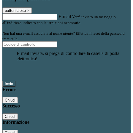
button close
×
E-mail
Verrà inviato un messaggio
all'indirizzo indicato con le istruzioni necessarie.
Non hai una e-mail associata al nome utente? Effettua il reset della password
tramite la
Login Spaggiari
E-mail inviata, si prega di controllare la casella di posta
elettronica!
Errore
Chiudi
Successo
Chiudi
Informazione
Chiudi