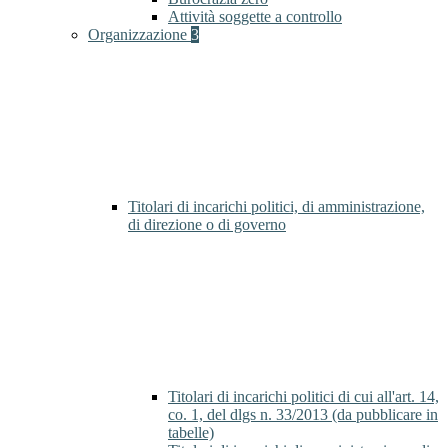
Attività soggette a controllo
Organizzazione
3
Titolari di incarichi politici, di amministrazione,
di direzione o di governo
Titolari di incarichi politici di cui all'art. 14,
co. 1, del dlgs n. 33/2013 (da pubblicare in
tabelle)