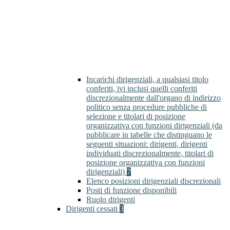
Incarichi dirigenziali, a qualsiasi titolo
conferiti, ivi inclusi quelli conferiti
discrezionalmente dall'organo di indirizzo
politico senza procedure pubbliche di
selezione e titolari di posizione
organizzativa con funzioni dirigenziali (da
pubblicare in tabelle che distinguano le
seguenti situazioni: dirigenti, dirigenti
individuati discrezionalmente, titolari di
posizione organizzativa con funzioni
dirigenziali)
7
Elenco posizioni dirigenziali discrezionali
Posti di funzione disponibili
Ruolo dirigenti
Dirigenti cessati
3