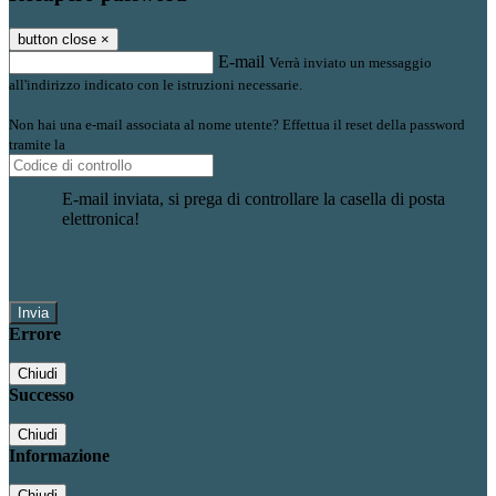
button close
×
E-mail
Verrà inviato un messaggio
all'indirizzo indicato con le istruzioni necessarie.
Non hai una e-mail associata al nome utente? Effettua il reset della password
tramite la
Login Spaggiari
E-mail inviata, si prega di controllare la casella di posta
elettronica!
Errore
Chiudi
Successo
Chiudi
Informazione
Chiudi