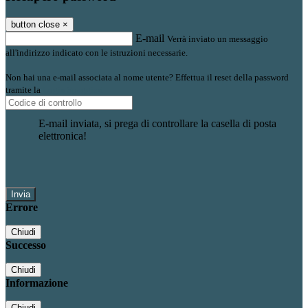
button close
×
E-mail
Verrà inviato un messaggio
all'indirizzo indicato con le istruzioni necessarie.
Non hai una e-mail associata al nome utente? Effettua il reset della password
tramite la
Login Spaggiari
E-mail inviata, si prega di controllare la casella di posta
elettronica!
Errore
Chiudi
Successo
Chiudi
Informazione
Chiudi