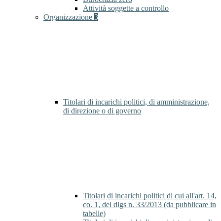
Attività soggette a controllo
Organizzazione
3
Titolari di incarichi politici, di amministrazione,
di direzione o di governo
Titolari di incarichi politici di cui all'art. 14,
co. 1, del dlgs n. 33/2013 (da pubblicare in
tabelle)