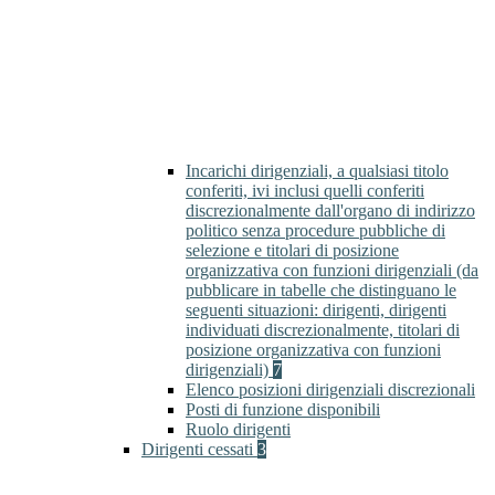
Incarichi dirigenziali, a qualsiasi titolo
conferiti, ivi inclusi quelli conferiti
discrezionalmente dall'organo di indirizzo
politico senza procedure pubbliche di
selezione e titolari di posizione
organizzativa con funzioni dirigenziali (da
pubblicare in tabelle che distinguano le
seguenti situazioni: dirigenti, dirigenti
individuati discrezionalmente, titolari di
posizione organizzativa con funzioni
dirigenziali)
7
Elenco posizioni dirigenziali discrezionali
Posti di funzione disponibili
Ruolo dirigenti
Dirigenti cessati
3