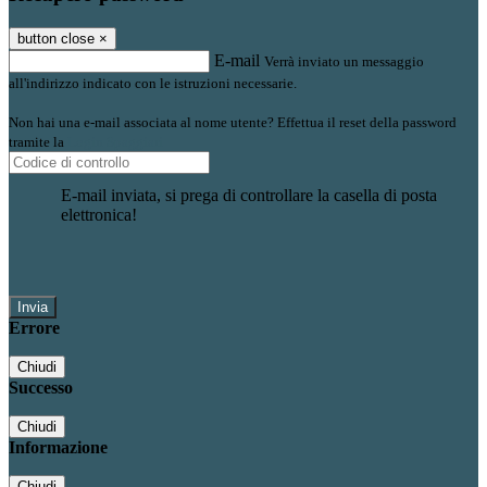
button close
×
E-mail
Verrà inviato un messaggio
all'indirizzo indicato con le istruzioni necessarie.
Non hai una e-mail associata al nome utente? Effettua il reset della password
tramite la
Login Spaggiari
E-mail inviata, si prega di controllare la casella di posta
elettronica!
Errore
Chiudi
Successo
Chiudi
Informazione
Chiudi