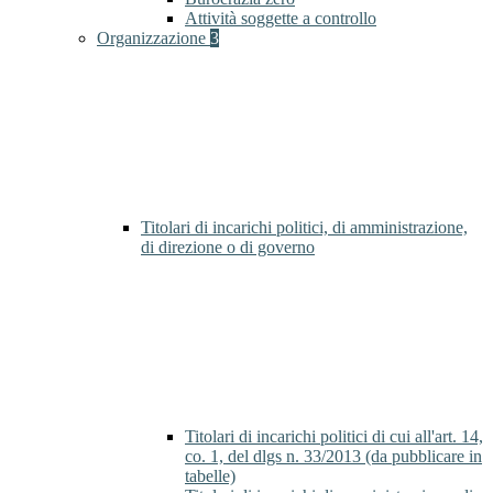
Attività soggette a controllo
Organizzazione
3
Titolari di incarichi politici, di amministrazione,
di direzione o di governo
Titolari di incarichi politici di cui all'art. 14,
co. 1, del dlgs n. 33/2013 (da pubblicare in
tabelle)