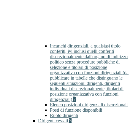
Incarichi dirigenziali, a qualsiasi titolo
conferiti, ivi inclusi quelli conferiti
discrezionalmente dall'organo di indirizzo
politico senza procedure pubbliche di
selezione e titolari di posizione
organizzativa con funzioni dirigenziali (da
pubblicare in tabelle che distinguano le
seguenti situazioni: dirigenti, dirigenti
individuati discrezionalmente, titolari di
posizione organizzativa con funzioni
dirigenziali)
7
Elenco posizioni dirigenziali discrezionali
Posti di funzione disponibili
Ruolo dirigenti
Dirigenti cessati
3