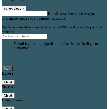
button close
×
E-mail
Verrà inviato un messaggio
all'indirizzo indicato con le istruzioni necessarie.
Non hai una e-mail associata al nome utente? Effettua il reset della password
tramite la
Login Spaggiari
E-mail inviata, si prega di controllare la casella di posta
elettronica!
Errore
Chiudi
Successo
Chiudi
Informazione
Chiudi