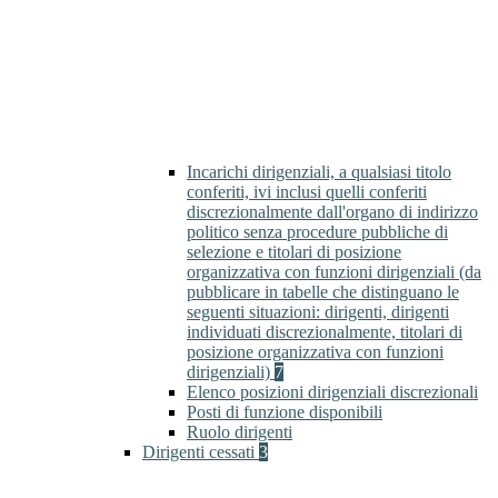
Incarichi dirigenziali, a qualsiasi titolo
conferiti, ivi inclusi quelli conferiti
discrezionalmente dall'organo di indirizzo
politico senza procedure pubbliche di
selezione e titolari di posizione
organizzativa con funzioni dirigenziali (da
pubblicare in tabelle che distinguano le
seguenti situazioni: dirigenti, dirigenti
individuati discrezionalmente, titolari di
posizione organizzativa con funzioni
dirigenziali)
7
Elenco posizioni dirigenziali discrezionali
Posti di funzione disponibili
Ruolo dirigenti
Dirigenti cessati
3