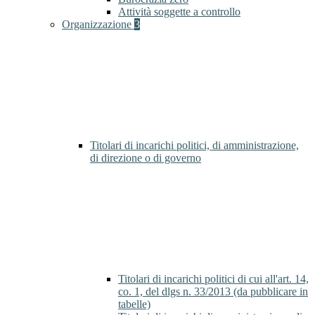
Attività soggette a controllo
Organizzazione
3
Titolari di incarichi politici, di amministrazione,
di direzione o di governo
Titolari di incarichi politici di cui all'art. 14,
co. 1, del dlgs n. 33/2013 (da pubblicare in
tabelle)