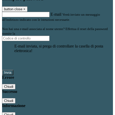
button close
×
E-mail
Verrà inviato un messaggio
all'indirizzo indicato con le istruzioni necessarie.
Non hai una e-mail associata al nome utente? Effettua il reset della password
tramite la
Login Spaggiari
E-mail inviata, si prega di controllare la casella di posta
elettronica!
Errore
Chiudi
Successo
Chiudi
Informazione
Chiudi