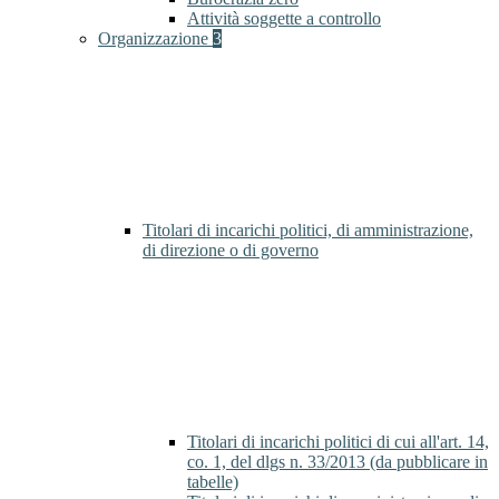
Attività soggette a controllo
Organizzazione
3
Titolari di incarichi politici, di amministrazione,
di direzione o di governo
Titolari di incarichi politici di cui all'art. 14,
co. 1, del dlgs n. 33/2013 (da pubblicare in
tabelle)