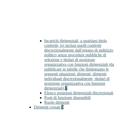
Incarichi dirigenziali, a qualsiasi titolo
conferiti, ivi inclusi quelli conferiti
discrezionalmente dall'organo di indirizzo
politico senza procedure pubbliche di
selezione e titolari di posizione
organizzativa con funzioni dirigenziali (da
pubblicare in tabelle che distinguano le
seguenti situazioni: dirigenti, dirigenti
individuati discrezionalmente, titolari di
posizione organizzativa con funzioni
dirigenziali)
7
Elenco posizioni dirigenziali discrezionali
Posti di funzione disponibili
Ruolo dirigenti
Dirigenti cessati
3