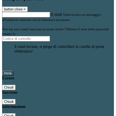
button close
×
E-mail
Verrà inviato un messaggio
all'indirizzo indicato con le istruzioni necessarie.
Non hai una e-mail associata al nome utente? Effettua il reset della password
tramite la
Login Spaggiari
E-mail inviata, si prega di controllare la casella di posta
elettronica!
Errore
Chiudi
Successo
Chiudi
Informazione
Chiudi