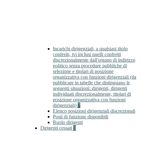
Incarichi dirigenziali, a qualsiasi titolo
conferiti, ivi inclusi quelli conferiti
discrezionalmente dall'organo di indirizzo
politico senza procedure pubbliche di
selezione e titolari di posizione
organizzativa con funzioni dirigenziali (da
pubblicare in tabelle che distinguano le
seguenti situazioni: dirigenti, dirigenti
individuati discrezionalmente, titolari di
posizione organizzativa con funzioni
dirigenziali)
7
Elenco posizioni dirigenziali discrezionali
Posti di funzione disponibili
Ruolo dirigenti
Dirigenti cessati
3