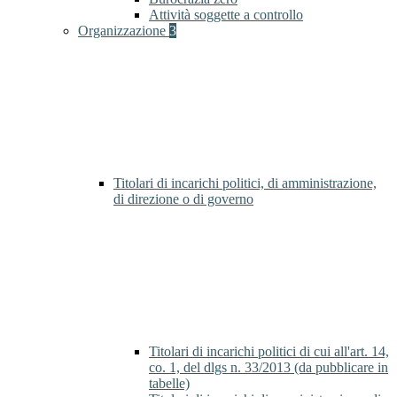
Attività soggette a controllo
Organizzazione
3
Titolari di incarichi politici, di amministrazione,
di direzione o di governo
Titolari di incarichi politici di cui all'art. 14,
co. 1, del dlgs n. 33/2013 (da pubblicare in
tabelle)