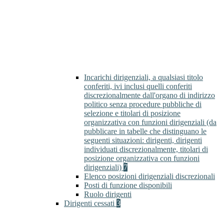
Incarichi dirigenziali, a qualsiasi titolo
conferiti, ivi inclusi quelli conferiti
discrezionalmente dall'organo di indirizzo
politico senza procedure pubbliche di
selezione e titolari di posizione
organizzativa con funzioni dirigenziali (da
pubblicare in tabelle che distinguano le
seguenti situazioni: dirigenti, dirigenti
individuati discrezionalmente, titolari di
posizione organizzativa con funzioni
dirigenziali)
7
Elenco posizioni dirigenziali discrezionali
Posti di funzione disponibili
Ruolo dirigenti
Dirigenti cessati
3