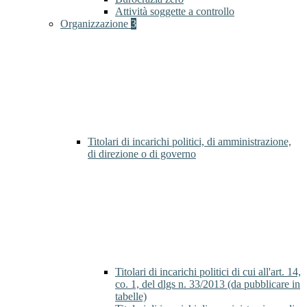
Attività soggette a controllo
Organizzazione
3
Titolari di incarichi politici, di amministrazione,
di direzione o di governo
Titolari di incarichi politici di cui all'art. 14,
co. 1, del dlgs n. 33/2013 (da pubblicare in
tabelle)