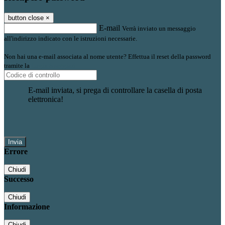
button close
×
E-mail
Verrà inviato un messaggio
all'indirizzo indicato con le istruzioni necessarie.
Non hai una e-mail associata al nome utente? Effettua il reset della password
tramite la
Login Spaggiari
E-mail inviata, si prega di controllare la casella di posta
elettronica!
Errore
Chiudi
Successo
Chiudi
Informazione
Chiudi