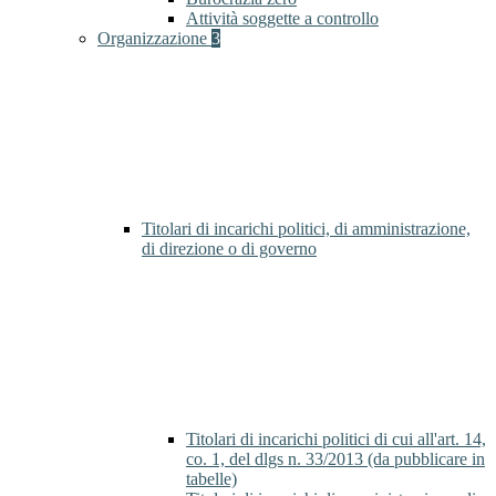
Attività soggette a controllo
Organizzazione
3
Titolari di incarichi politici, di amministrazione,
di direzione o di governo
Titolari di incarichi politici di cui all'art. 14,
co. 1, del dlgs n. 33/2013 (da pubblicare in
tabelle)