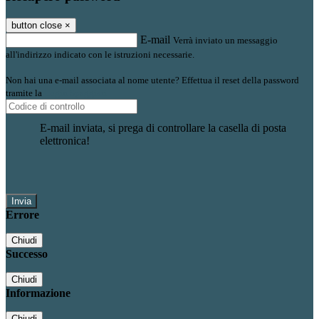
button close
×
E-mail
Verrà inviato un messaggio
all'indirizzo indicato con le istruzioni necessarie.
Non hai una e-mail associata al nome utente? Effettua il reset della password
tramite la
Login Spaggiari
E-mail inviata, si prega di controllare la casella di posta
elettronica!
Errore
Chiudi
Successo
Chiudi
Informazione
Chiudi