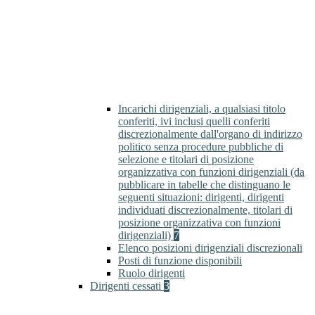
Incarichi dirigenziali, a qualsiasi titolo
conferiti, ivi inclusi quelli conferiti
discrezionalmente dall'organo di indirizzo
politico senza procedure pubbliche di
selezione e titolari di posizione
organizzativa con funzioni dirigenziali (da
pubblicare in tabelle che distinguano le
seguenti situazioni: dirigenti, dirigenti
individuati discrezionalmente, titolari di
posizione organizzativa con funzioni
dirigenziali)
7
Elenco posizioni dirigenziali discrezionali
Posti di funzione disponibili
Ruolo dirigenti
Dirigenti cessati
3