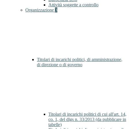
Attività soggette a controllo
Organizzazione
3
Titolari di incarichi politici, di amministrazione,
di direzione o di governo
Titolari di incarichi politici di cui all'art. 14,
co. 1, del dlgs n. 33/2013 (da pubblicare in
tabelle)