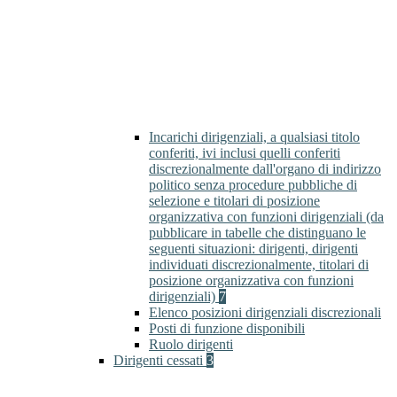
Incarichi dirigenziali, a qualsiasi titolo
conferiti, ivi inclusi quelli conferiti
discrezionalmente dall'organo di indirizzo
politico senza procedure pubbliche di
selezione e titolari di posizione
organizzativa con funzioni dirigenziali (da
pubblicare in tabelle che distinguano le
seguenti situazioni: dirigenti, dirigenti
individuati discrezionalmente, titolari di
posizione organizzativa con funzioni
dirigenziali)
7
Elenco posizioni dirigenziali discrezionali
Posti di funzione disponibili
Ruolo dirigenti
Dirigenti cessati
3