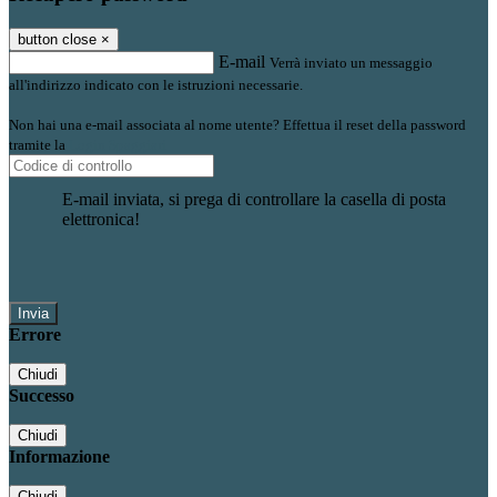
button close
×
E-mail
Verrà inviato un messaggio
all'indirizzo indicato con le istruzioni necessarie.
Non hai una e-mail associata al nome utente? Effettua il reset della password
tramite la
Login Spaggiari
E-mail inviata, si prega di controllare la casella di posta
elettronica!
Errore
Chiudi
Successo
Chiudi
Informazione
Chiudi